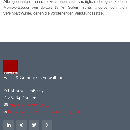
Alle genannten Honorare verstehen sich zuzüglich der gesetzlichen
Mehrwertsteuer von derzeit 19 %. Sofern nichts anderes schriftlich
vereinbart wurde, gelten die vorstehenden Vergütungssätze.
Haus- & Grundbesitzverwaltung
Schollbrockstraße 15
D-46284 Dorsten
☎
+49 (0)2362 974 70 57
✉
kontakt@schuette-hausverwaltung.com